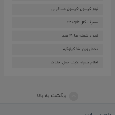
نوع کپسول :کپسول مسافرتی
مصرف گاز :240g/h
تعداد شعله ها :3 عدد
تحمل وزن :15 کیلوگرم
اقلام همراه :کیف حمل، فندک
برگشت به بالا
منوی وب‌سایت