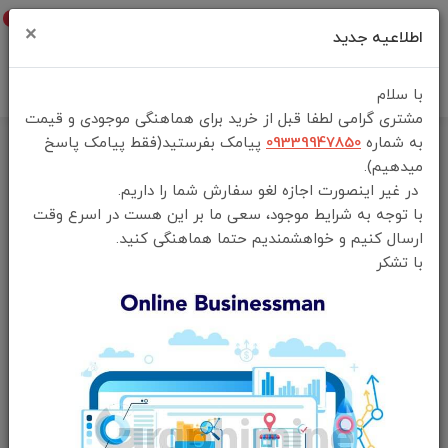
0
×
اطلاعیه جدید
با سلام
مشتری گرامی لطفا قبل از خرید برای هماهنگی موجودی و قیمت
به شماره
09339947850
پیامک بفرستید(فقط پیامک پاسخ
خانه
فهرست محصولات
اجاق گاز مسافرتی گرین لاین مدل Orbit Flame
میدهیم).
در غیر اینصورت اجازه لغو سفارش شما را داریم.
با توجه به شرایط موجود، سعی ما بر این هست در اسرع وقت
ارسال کنیم و خواهشمندیم حتما هماهنگی کنید.
با تشکر