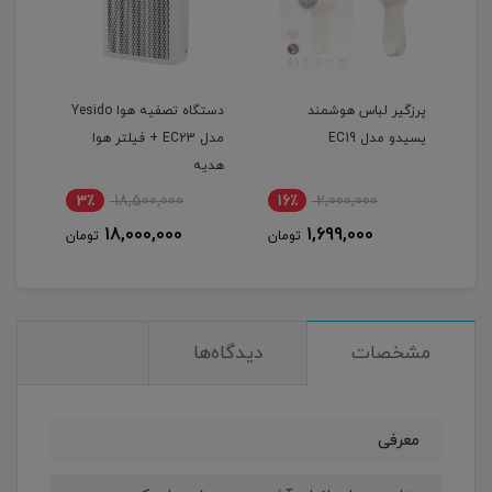
پرزگیر لباس هوشمند
دستگاه تصفیه هوا Yesido
ماشی
یسیدو مدل EC19
مدل EC23 + فیلتر هوا
هدیه
mmer
3٪
18,500,000
16٪
2,000,000
1
18,000,000
1,699,000
مان
تومان
تومان
مشخصات
دیدگاه‌ها
معرفی