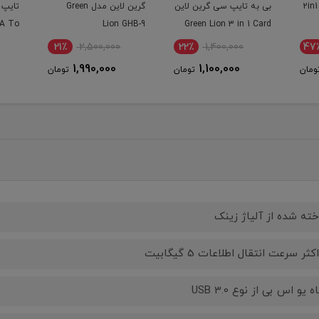
دل 2in1 otg
بی به تایپ سی گرین لاین
گرین لاین مدل Green
-A To
Lion GHB-9
Green Lion 3 in 1 Card
USB-C
Reader with USB-A &
21٪
2,500,000
22٪
1,400,000
47
USB-C Connectivity
1,990,000
1,100,000
ومان
تومان
تومان
ته شده از آلیاژ زینک
ثر سرعت انتقال اطلاعات 5 گیگابیت
ه یو اس بی از نوع USB 3.0