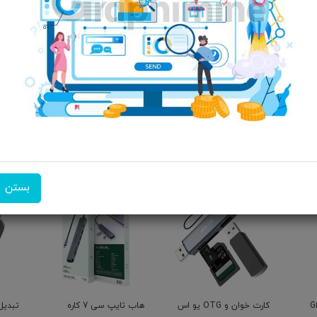
مشخصات: 
یو اس بی از نوع USB 3.0 دارای پورت اضافی تایپ سی
امکان تحویل اکسپرس
امکان پرداخت در محل
ضمانت 
بستن
Gr
کارت خوان و OTG یو اس
هاب تایپ سی 7 کاره
تبدیل