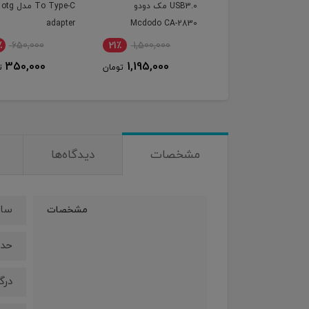
USB3.0 مک دودو
To Type-C م
adapter
Mcdodo CA-2830
٪
650,000
21٪
1,500,000
350,000
1,195,000
تومان
ت
مشخصات
دیدگاه‌ها
ساخ
مشخصات
حداک
درگا