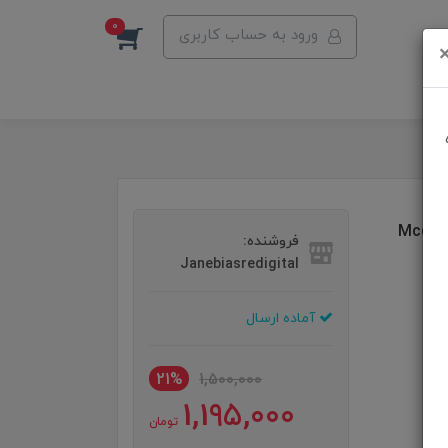
0
ورود به حساب کاربری
فروشنده:
Janebiasredigital
آماده ارسال
21%
1,500,000
1,195,000
تومان