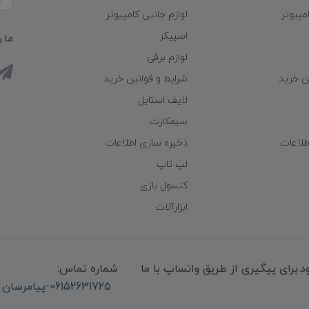
مپیوتر
لوازم جانبی کامپیوتر
اسپیکر
ما ر
لوازم برقی
ن خرید
شرایط و قوانین خرید
لایف استایل
سیمکارت
طلاعات
ذخیره سازی اطلاعات
لپ تاپ
کنسول بازی
ابزارآلات
میشود.برای پیگیری از طریق واتساپ با ما
شماره تماس:
06152631725-پیامرسان واتساپ 09339947850