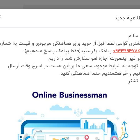
×
لاعیه جدید
رید
درباره ما
تماس با ما
شرایط و قوانین خرید
 سلام
تری گرامی لطفا قبل از خرید برای هماهنگی موجودی و قیمت به شماره
093399478
پیامک بفرستید(فقط پیامک پاسخ میدهیم).
 غیر اینصورت اجازه لغو سفارش شما را داریم.
 توجه به شرایط موجود، سعی ما بر این هست در اسرع وقت ارسال
تبدیل OTG تایپ سی به USB3.0 مک دودو Mcdodo CA-2830
یم و خواهشمندیم حتما هماهنگی کنید.
 تشکر
انتخاب رنگ:
مشکی
انتخاب گارانتی:
رابین ویرا همراه
ویژگی‌های محصول