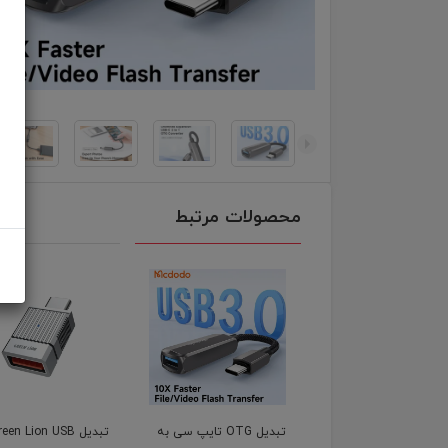
محصولات مرتبط
تبدیل OTG تایپ سی به
تبدیل een Lion USB