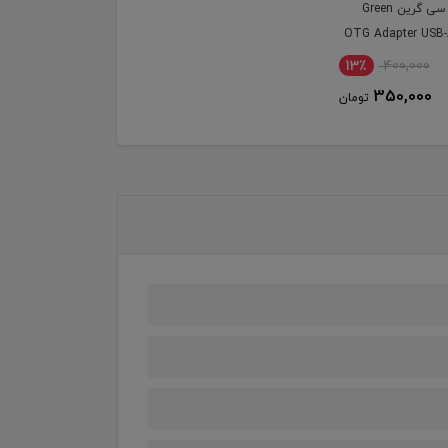
تایپ سی گرین Green
OTG Adapter USB
13٪
400,000
350,000
تومان