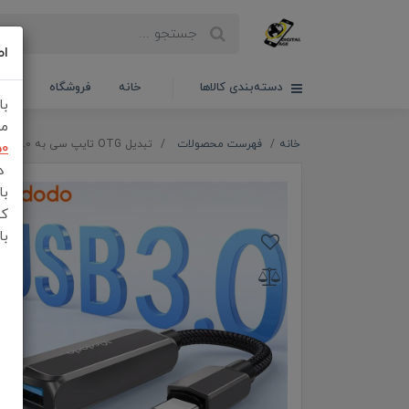
اط
دسته‌بندی کالاها
خانه
فروشگاه
سبدخ
با
مش
خانه
فهرست محصولات
تبدیل OTG تایپ سی به USB3.0 مک دودو Mcdodo CA-2830
50
در
با
کن
با