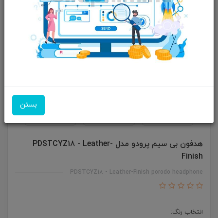
بستن
هدفون بی سیم پرودو مدل PDSTCYZ18 - Leather-
Finish
PDSTCYZ18 - Leather-Finish porodo headphone
انتخاب رنگ: