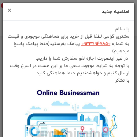
0
×
اطلاعیه جدید
با سلام
مشتری گرامی لطفا قبل از خرید برای هماهنگی موجودی و قیمت
به شماره
09339947850
پیامک بفرستید(فقط پیامک پاسخ
خانه
فهرست محصولات
میدهیم).
هدفون بی سیم پرودو مدل PDSTCYZ18 - Leather-Finish
در غیر اینصورت اجازه لغو سفارش شما را داریم.
با توجه به شرایط موجود، سعی ما بر این هست در اسرع وقت
ارسال کنیم و خواهشمندیم حتما هماهنگی کنید.
با تشکر