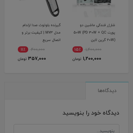
گرین
شارژر فندکی ماشین دو
گیرنده بلوتوث صدا ارلدام
اینو
پورت 50W (PD 30W + QC
مدل M73 | کیفیت برتر و
پرودو م
20W) گرین لاین
اتصال سریع
11٪
400,000
15٪
1,400,000
1
357,000
1,200,000
مان
تومان
تومان
دیدگاه‌ها
دیدگاه خود را بنویسید