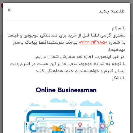
0
×
اطلاعیه جدید
با سلام
مشتری گرامی لطفا قبل از خرید برای هماهنگی موجودی و قیمت
به شماره
09339947850
پیامک بفرستید(فقط پیامک پاسخ
خانه
فهرست محصولات
میدهیم).
گلس گوشی سامسونگ Galaxy S23 Ultra گرین لاین مدل 3D uv glass
در غیر اینصورت اجازه لغو سفارش شما را داریم.
greenlion
با توجه به شرایط موجود، سعی ما بر این هست در اسرع وقت
ارسال کنیم و خواهشمندیم حتما هماهنگی کنید.
با تشکر