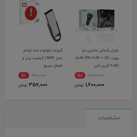
گرین
شارژر فندکی ماشین دو
گیرنده بلوتوث صدا ارلدام
اینو
پورت 50W (PD 30W + QC
مدل M73 | کیفیت برتر و
پرودو م
20W) گرین لاین
اتصال سریع
11٪
400,000
15٪
1,400,000
1
357,000
1,200,000
مان
تومان
تومان
مشخصات