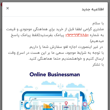
0
×
اطلاعیه جدید
با سلام
مشتری گرامی لطفا قبل از خرید برای هماهنگی موجودی و قیمت
به شماره
09339947850
پیامک بفرستید(فقط پیامک پاسخ
خانه
فهرست محصولات
میدهیم).
میکروفن بی سیم یقه ای گرین لاین مدل Green lion glm wireless mic
در غیر اینصورت اجازه لغو سفارش شما را داریم.
lite
با توجه به شرایط موجود، سعی ما بر این هست در اسرع وقت
ارسال کنیم و خواهشمندیم حتما هماهنگی کنید.
با تشکر