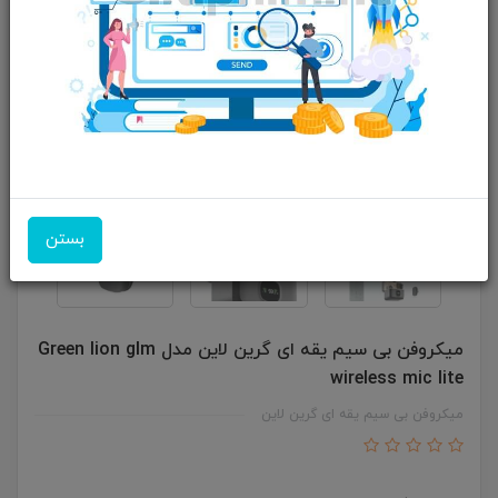
بستن
میکروفن بی سیم یقه ای گرین لاین مدل Green lion glm
wireless mic lite
میکروفن بی سیم یقه ای گرین لاین