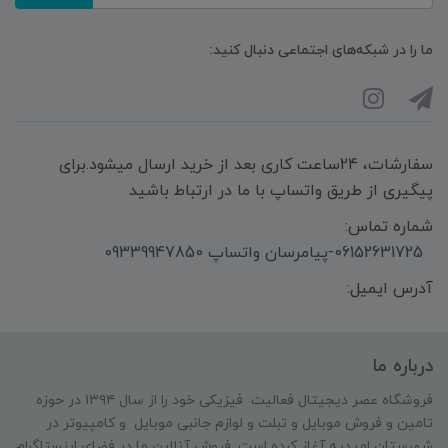
ما را در شبکه‌های اجتماعی دنبال کنید:
سفارشات، 24ساعت کاری بعد از خرید ارسال میشود.برای
پیگیری از طریق واتساپ با ما در ارتباط باشید
شماره تماس:
06152631725-پیامرسان واتساپ 09339947850
آدرس ایمیل:
درباره ما
فروشگاه عصر دیجیتال فعالیت فیزیکی خود را از سال ۱۳۹۴ در حوزه
تامین و‌ فروش موبایل و تبلت و لوازم جانبی موبایل و کامپیوتر در
شهرستان امیدیه آغاز کرده است. فروش آنلاین ما در فضای اینستاگرام