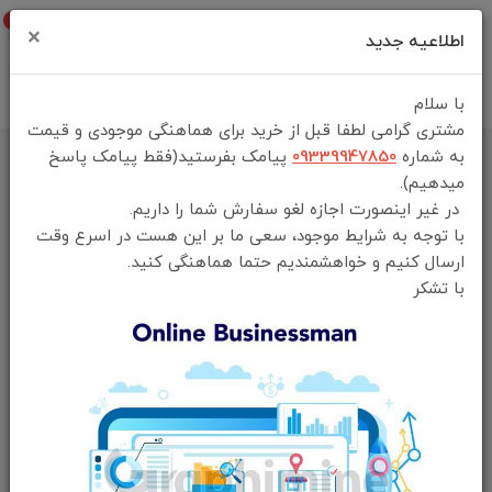
0
×
اطلاعیه جدید
با سلام
مشتری گرامی لطفا قبل از خرید برای هماهنگی موجودی و قیمت
به شماره
09339947850
پیامک بفرستید(فقط پیامک پاسخ
خانه
فهرست محصولات
میدهیم).
عینک آفتابی گرین لاین مدل Carenzo Sunglasses
در غیر اینصورت اجازه لغو سفارش شما را داریم.
با توجه به شرایط موجود، سعی ما بر این هست در اسرع وقت
ارسال کنیم و خواهشمندیم حتما هماهنگی کنید.
با تشکر