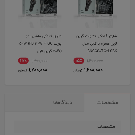
ات گرین
شارژر فندکی ماشین دو
گیرنده بلوتوث صدا ارلدام
این
پورت 50W (PD 30W + QC
مدل M73 | کیفیت برتر و
پرودو
20W) گرین لاین
اتصال سریع
11٪
400,000
15٪
1,400,000
15
357,000
1,200,000
ومان
تومان
تومان
مشخصات
دیدگاه‌ها
مشخصات