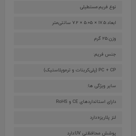
نوع فریم:مستطیلی
ابعاد:17.5 × 5.05 × 7.2 سانتی‌متر
وزن:25 گرم
جنس فریم:
PC + CP (پلی‌کربنات و ترموپلاستیک)
سایر ویژگی ها:
دارای استانداردهای CE و RoHS
لنز پلاریزه:دارد
پوشش محافظتی UV:دارد