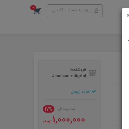
0
ورود به حساب کاربری
Gr
فروشنده:
Janebiasredigital
آماده ارسال
17%
1,200,000
1,000,000
تومان