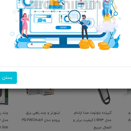
امکان تحویل اکسپرس
امکان پرداخت در محل
ضمانت 
بستن
دام
اینورتر و چند راهی برق
چند راهی برق گرین لاین
شارژر
رتر و
پرودو مدل PD-FWCH057
مدل power socket 40w
155
3500w green lion