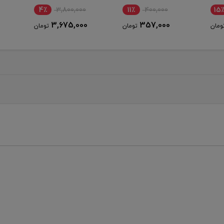
GNPS2PDBK
نامو
5٪
4,300,000
4٪
3,800,000
11٪
4,100,000
3,675,000
ومان
تومان
تومان