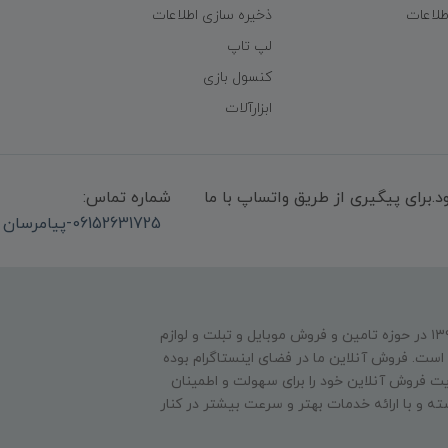
طلاعات
ذخیره سازی اطلاعات
لپ تاپ
کنسول بازی
ابزارآلات
میشود.برای پیگیری از طریق واتساپ با ما
شماره تماس:
06152631725-پیامرسان واتساپ 09339947850
فروشگاه عصر دیجیتال فعالیت فیزیکی خود را از سال ۱۳۹۴ در حوزه تامین و‌ فروش موبایل و تبلت و لوازم
است. فروش آنلاین ما در فضای اینستاگرام بوده
 فروش آنلاین خود را برای سهولت و اطمینان
ته و با ارائه خدمات بهتر و سرعت بیشتر در کنار