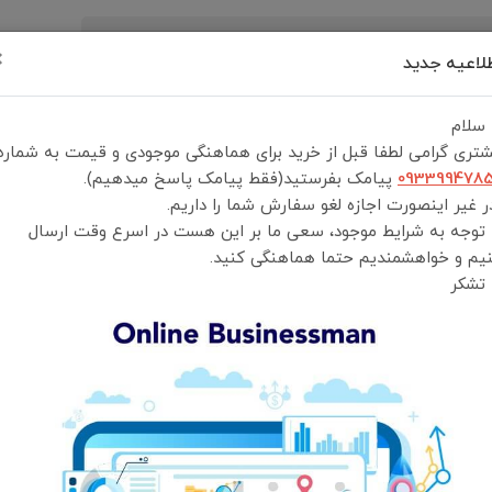
×
لاعیه جدید
رید
درباره ما
تماس با ما
شرایط و قوانین خرید
 سلام
تری گرامی لطفا قبل از خرید برای هماهنگی موجودی و قیمت به شماره
093399478
پیامک بفرستید(فقط پیامک پاسخ میدهیم).
 غیر اینصورت اجازه لغو سفارش شما را داریم.
 توجه به شرایط موجود، سعی ما بر این هست در اسرع وقت ارسال
گلس موبایل een Lion 3D UV Glass Samsung Galaxy
یم و خواهشمندیم حتما هماهنگی کنید.
S24ultra
 تشکر
Green Lion 3D UV Glass Samsung Galaxy S24ultra
انتخاب گارانتی:
ضمانت سلامت و اصالت کالا