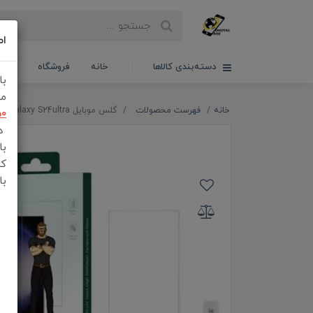
اط
دسته‌بندی کالاها
خانه
فروشگاه
سبدخ
با
مش
خانه
فهرست محصولات
گلس موبایل Green Lion 3D UV Glass Samsung Galaxy S24ultra
50
در
با
کن
با