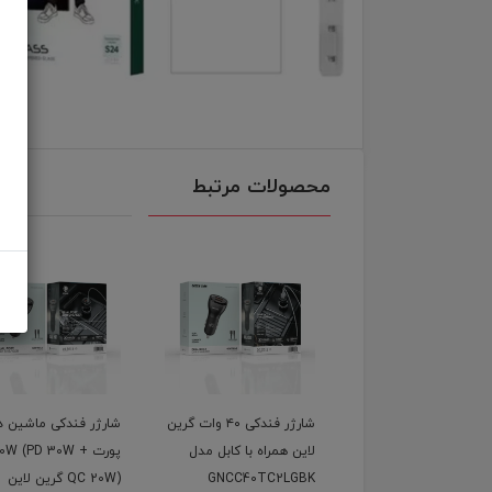
محصولات مرتبط
شارژر فندکی ۴۰ وات گرین
شارژر فندکی ماشین دو
گیرنده بلوتوث صدا ارل
ن همراه با کابل مدل
پورت 50W (PD 30W +
مدل M73 | کیفیت ب
GNCC40TC2LG
QC 20W) گرین لاین
اتصال سریع