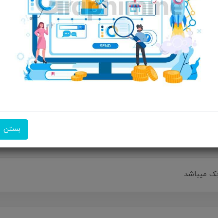
ویژگی‌های محصول
مشخصات: سازگاری :با دستگاه های دارای بلوتوث قابلیت اتصال چندگانه 
بدنه :پلاستیک ABS نشانگر LED :دارد مقاومت در برابر آب و گرد و غب
نامه... نحوه قرارگیری هندزفری :تو گوشی نوع اتصال :بی‌ سیم نوع هدفون :ا
رابط :بلوتوث بلوتوث :نسخه 5.3 میکروفون :دارد دکمه‌ های روی د
پخش موسیقی جک 3.5 میلی‌ متری :
اقلام همراه هدفون :کابل شارژ، سری های یدک گوشی، دف... ویژگی‌ های خا
تکنولوژی نویز کنسلینگ ENC بازدهی باتری :۳۶ ساعت
امکان تحویل اکسپرس
امکان پرداخت در محل
ضمانت 
بستن
چک میباشد