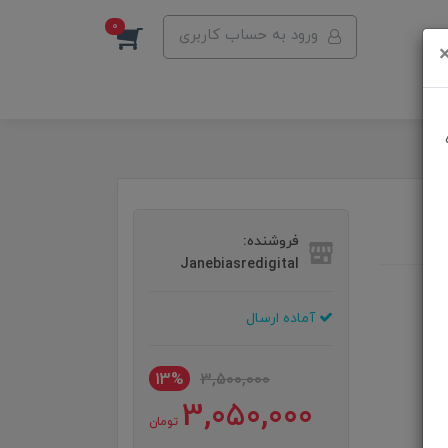
0
ورود به حساب کاربری
فروشنده:
Janebiasredigital
آماده ارسال
13%
3,500,000
3,050,000
تومان