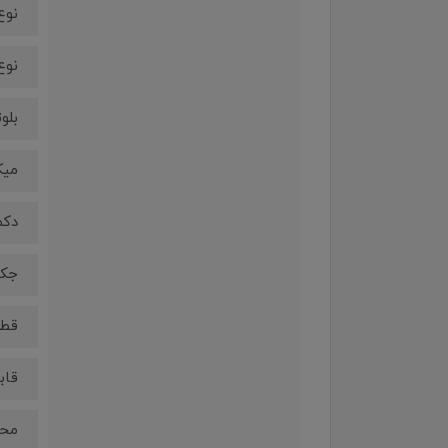
نوع
نوع
بلوت
میک
دکم
جک 3.5 میلی‌ مت
قطر د
قاب
محدو