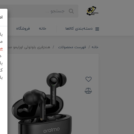
اط
دسته‌بندی کالاها
خانه
فروشگاه
سبدخ
با
مش
خانه
فهرست محصولات
هندزفری بلوتوثی اورایمو مدل Freepods 3C OEB-104DC
50
در
با
کن
با