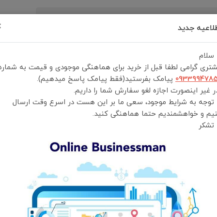
×
لاعیه جدید
رید
درباره ما
تماس با ما
شرایط و قوانین خرید
 سلام
تری گرامی لطفا قبل از خرید برای هماهنگی موجودی و قیمت به شماره
093399478
پیامک بفرستید(فقط پیامک پاسخ میدهیم).
 غیر اینصورت اجازه لغو سفارش شما را داریم.
 توجه به شرایط موجود، سعی ما بر این هست در اسرع وقت ارسال
هندزفری بلوتوثی اورایمو مدل Freepods 3C OEB-104DC
یم و خواهشمندیم حتما هماهنگی کنید.
 تشکر
Oraimo Freepods 3C OEB-104DC Bluetooth TWS Handsfree
انتخاب رنگ:
مشکی
انتخاب گارانتی:
ضمانت سلامت و اصالت کالا