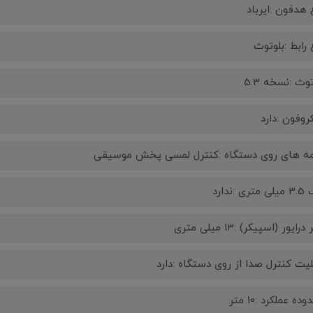
 هدفون :ایرباد
 رابط :بلوتوث
وث :نسخه 5.3
روفون :دارد
ه‌ های روی دستگاه :کنترل لمسی پخش موسیقی
ری :ندارد
رایور (اسپیکر) :۱۳ میلی متری
لیت کنترل صدا از روی دستگاه :دارد
ده عملکرد :10 متر