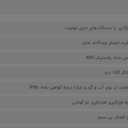
گاری :با دستگاه های دارای بلوتوث
لیت اتصال چندگانه :ندارد
 بدنه :پلاستیک ABS
LED :دارد
ومت در برابر آب و گرد و غبار/ درجه گواهی‌ نامه :IPX5
ه قرارگیری هندزفری :تو گوشی
 اتصال :بی‌ سیم