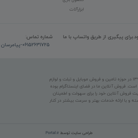
ابزارآلات
میشود.برای پیگیری از طریق واتساپ با ما
شماره تماس:
06152631725-پیامرسان واتساپ 09339947850
فروشگاه عصر دیجیتال فعالیت فیزیکی خود را از سال ۱۳۹۴ در حوزه تامین و‌ فروش موبایل و تبلت و لوازم
است. فروش آنلاین ما در فضای اینستاگرام بوده
 فروش آنلاین خود را برای سهولت و اطمینان
ته و با ارائه خدمات بهتر و سرعت بیشتر در کنار
طراحی سایت توسط
Portal.ir