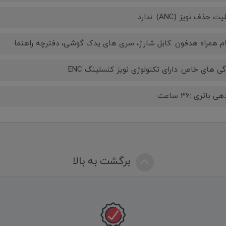
ت حذف نویز (ANC) :ندارد
ام همراه هدفون :کابل شارژ، سری های یدک گوشی، دفترچه راهنما
گی‌ های خاص :دارای تکنولوژی نویز کنسلینگ ENC
ی باتری :۳۶ ساعت
برگشت به بالا