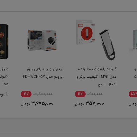
لدام
اینورتر و چند راهی برق
شارژر فندکی سوپر فست
برتر و
پرودو مدل PD-FWCH057
84وات اپیمکس مدل EU-
S-61
155
ناموجود
4٪
3,800,000
11٪
3,675,000
تومان
تومان