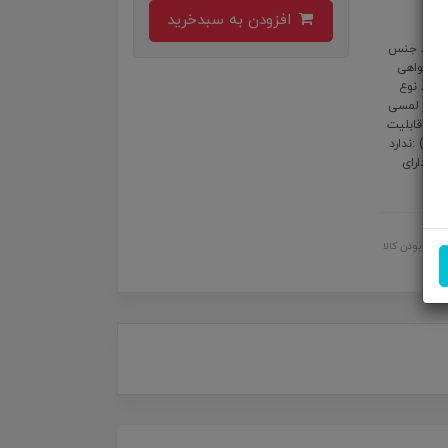
افزودن به سبدخرید
:ندارد جنس
ار/ درجه گواهی‌
یرباد نوع
ستگاه :کنترل لمسی
ندارد قطر درایور (اسپیکر) :۱۳ میلی متری قابلیت
کنترل صدا از روی دستگاه :دارد محدوده عملکرد :10 متر قابلیت حذف نویز (ANC) :ندارد
ص :دارای
اصل بودن کالا