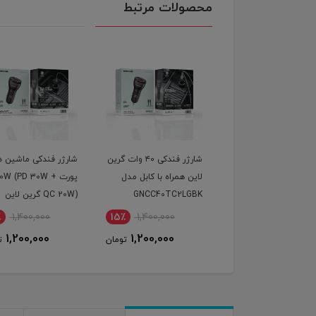
محصولات مرتبط
شارژر فندکی ۴۰ وات گرین
شارژر فندکی ماشین دو
گیرنده بلوتوث صدا ار
ن همراه با کابل مدل
پورت 50W (PD 30W +
مدل M73 | کیفیت 
GNCC40TC2LG
QC 20W) گرین لاین
اتصال سریع
400,000
15٪
1,400,000
15٪
1,400,000
357,000
1,200,000
1,200,000
تومان
تومان